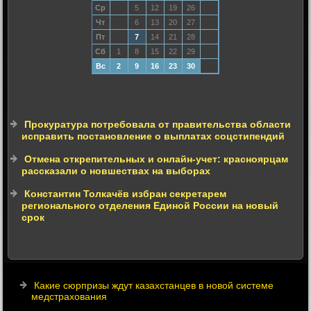
Ср
5
12
19
26
Чт
6
13
20
27
Пт
7
14
21
28
Сб
1
8
15
22
29
Вс
2
9
16
23
30
Прокуратура потребовала от правительства области
исправить постановление о выплатах соцстипендий
Отмена открепительных и онлайн-учет: красноярцам
рассказали о новшествах на выборах
Константин Толкачёв избран секретарем
регионального отделения Единой России на новый
срок
Какие сюрпризы ждут казахстанцев в новой системе
медстрахования