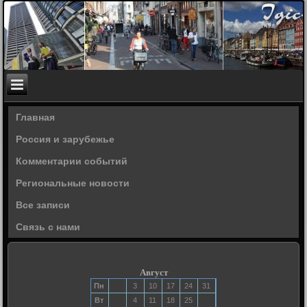
Главная
Россия и зарубежье
Комментарии событий
Региональные новости
Все записи
Связь с нами
Август
Пн
3
10
17
24
31
Вт
4
11
18
25