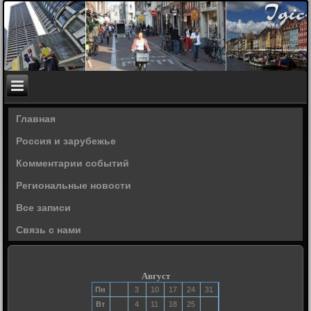
Главная
Россия и зарубежье
Комментарии событий
Региональные новости
Все записи
Связь с нами
Август
Пн
3
10
17
24
31
Вт
4
11
18
25