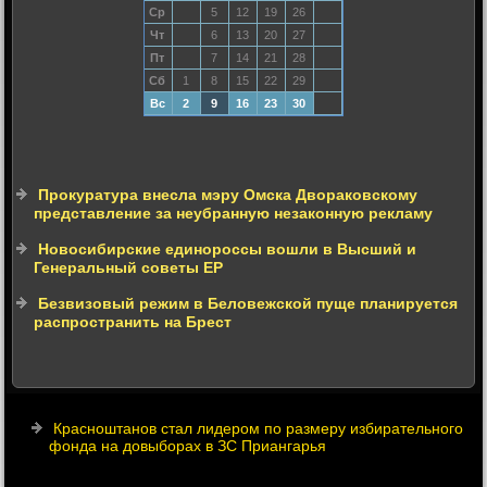
Ср
5
12
19
26
Чт
6
13
20
27
Пт
7
14
21
28
Сб
1
8
15
22
29
Вс
2
9
16
23
30
Прокуратура внесла мэру Омска Двораковскому
представление за неубранную незаконную рекламу
Новосибирские единороссы вошли в Высший и
Генеральный советы ЕР
Безвизовый режим в Беловежской пуще планируется
распространить на Брест
Красноштанов стал лидером по размеру избирательного
фонда на довыборах в ЗС Приангарья