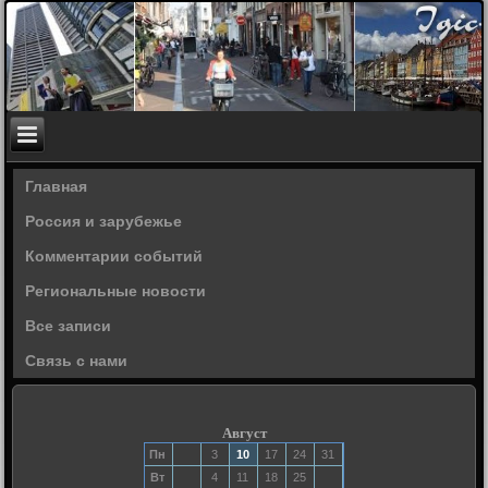
Главная
Россия и зарубежье
Комментарии событий
Региональные новости
Все записи
Связь с нами
Август
Пн
3
10
17
24
31
Вт
4
11
18
25