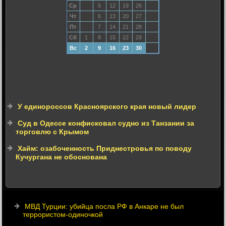
Ср
5
12
19
26
Чт
6
13
20
27
Пт
7
14
21
28
Сб
1
8
15
22
29
Вс
2
9
16
23
30
У единороссов Красноярского края новый лидер
Суд в Одессе конфисковал судно из Танзании за
торговлю с Крымом
Хайм: озабоченность Приднестровья по поводу
Кучургана не обоснована
МВД Турции: убийца посла РФ в Анкаре не был
террористом-одиночкой