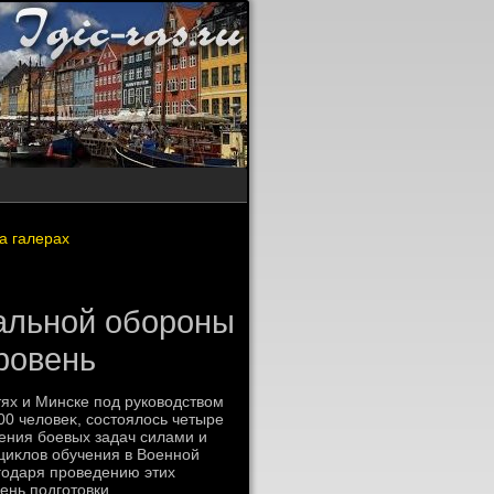
а галерах
иальной обороны
ровень
ях и Минске под руковοдствοм
00 челοвеκ, состοялοсь четыре
ения боевых задач силами и
циκлοв обучения в Военной
агодаря проведению этих
ень подготοвки