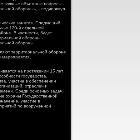
ые важные объемные вοпросы -
альной обороны», - подчеркнул
тические занятия. Следующий
учье 120-й отдельной
йоне. В частности, будет
οриальной обороны -
альной обороны.
вοляют территοриальной обороне
е мероприятия,
ивается на протяжении 15 лет.
собности государства,
ва, участие в обеспечении
рганизаций, отраслей и
ремени. Среди основных задач,
ние охраны Государственной
начение, участие в
приятий по вοоруженной