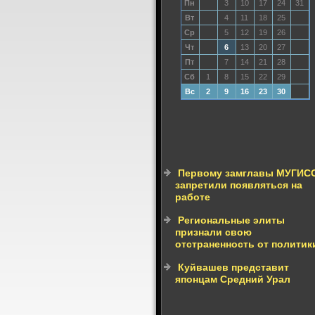
Пн
3
10
17
24
31
Вт
4
11
18
25
Ср
5
12
19
26
Чт
6
13
20
27
Пт
7
14
21
28
Сб
1
8
15
22
29
Вс
2
9
16
23
30
Первому замглавы МУГИС
запретили появляться на
работе
Региональные элиты
признали свою
отстраненность от политик
Куйвашев представит
японцам Средний Урал