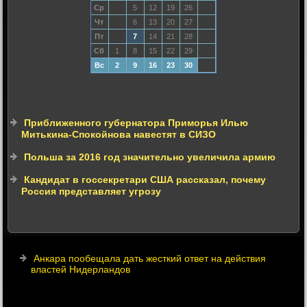
Ср
5
12
19
26
Чт
6
13
20
27
Пт
7
14
21
28
Сб
1
8
15
22
29
Вс
2
9
16
23
30
Приближенного губернатора Приморья Илью
Митькина-Спокойнова навестят в СИЗО
Польша за 2016 год значительно увеличила армию
Кандидат в госсекретари США рассказал, почему
Россия представляет угрозу
Анкара пообещала дать жесткий ответ на действия
властей Нидерландов