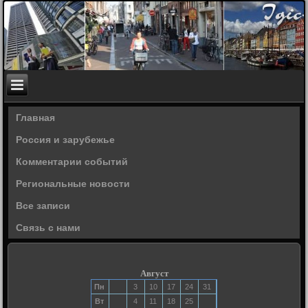
Главная
Россия и зарубежье
Комментарии событий
Региональные новости
Все записи
Связь с нами
Август
Пн
3
10
17
24
31
Вт
4
11
18
25