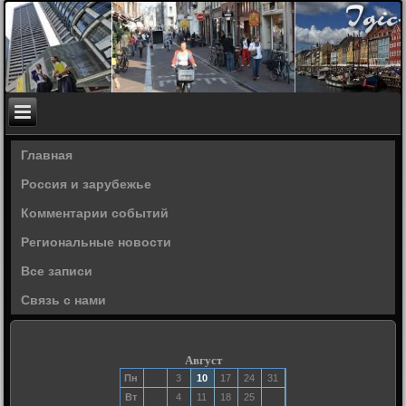
Главная
Россия и зарубежье
Комментарии событий
Региональные новости
Все записи
Связь с нами
Август
Пн
3
10
17
24
31
Вт
4
11
18
25