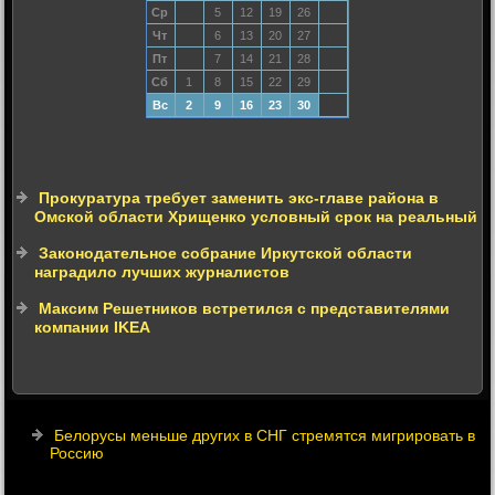
Ср
5
12
19
26
Чт
6
13
20
27
Пт
7
14
21
28
Сб
1
8
15
22
29
Вс
2
9
16
23
30
Прокуратура требует заменить экс-главе района в
Омской области Хрищенко условный срок на реальный
Законодательное собрание Иркутской области
наградило лучших журналистов
Максим Решетников встретился с представителями
компании IKEA
Белорусы меньше других в СНГ стремятся мигрировать в
Россию