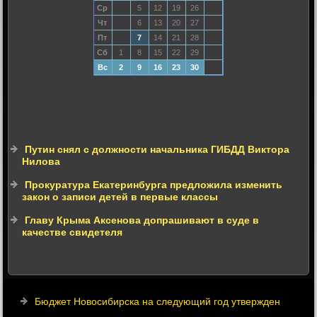
Ср
5
12
19
26
Чт
6
13
20
27
Пт
7
14
21
28
Сб
1
8
15
22
29
Вс
2
9
16
23
30
Путин снял с должности начальника ГИБДД Виктора
Нилова
Прокуратура Екатеринбурга предложила изменить
закон о записи детей в первые классы
Главу Крыма Аксенова допрашивают в суде в
качестве свидетеля
Бюджет Новосибирска на следующий год утвержден