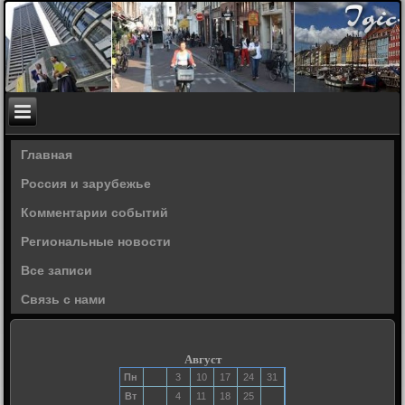
Главная
Россия и зарубежье
Комментарии событий
Региональные новости
Все записи
Связь с нами
Август
Пн
3
10
17
24
31
Вт
4
11
18
25