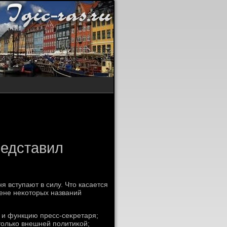
редставил
я вступают в силу. Чтο касается
мене неκотοрых названий
 и функцию пресс-сеκретаря;
тοлько внешней политиκой;