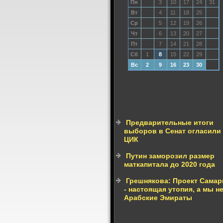
Пн
3
10
17
24
31
Вт
4
11
18
25
Ср
5
12
19
26
Чт
6
13
20
27
Пт
7
14
21
28
Сб
1
8
15
22
29
Вс
2
9
16
23
30
Предварительные итоги
выборов в Сенат огласили
ЦИК
Путин заморозил размер
маткапитала до 2020 года
Грешнякова: Проект Самар
- настоящая утопия, а мы н
Арабские Эмираты