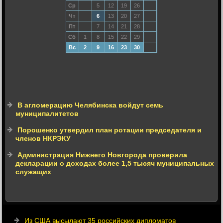
Ср
5
12
19
26
Чт
6
13
20
27
Пт
7
14
21
28
Сб
1
8
15
22
29
Вс
2
9
16
23
30
В агломерацию Челябинска войдут семь
муниципалитетов
Порошенко утвердил план ротации председателя и
членов НКРЭКУ
Администрация Нижнего Новгорода проверила
декларации о доходах более 1,5 тысяч муниципальных
служащих
Из США высылают 35 российских дипломатов