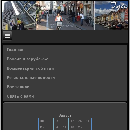
Главная
Россия и зарубежье
Комментарии событий
Региональные новости
Все записи
Связь с нами
Август
Пн
3
10
17
24
31
Вт
4
11
18
25