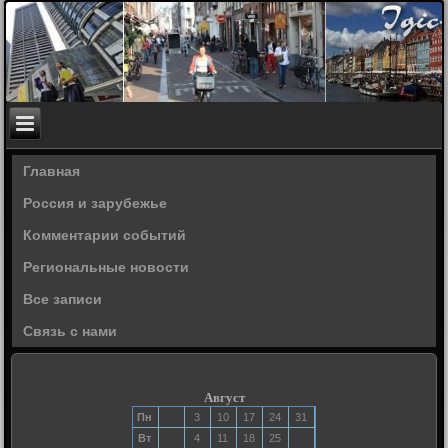
Главная
Россия и зарубежье
Комментарии событий
Региональные новости
Все записи
Связь с нами
Август
Пн
3
10
17
24
31
Вт
4
11
18
25