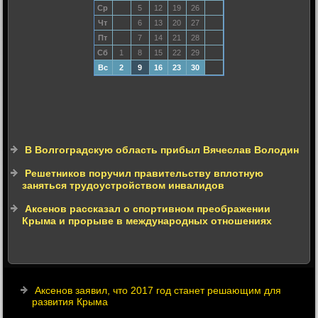
Ср
5
12
19
26
Чт
6
13
20
27
Пт
7
14
21
28
Сб
1
8
15
22
29
Вс
2
9
16
23
30
В Волгоградскую область прибыл Вячеслав Володин
Решетников поручил правительству вплотную
заняться трудоустройством инвалидов
Аксенов рассказал о спортивном преображении
Крыма и прорыве в международных отношениях
Аксенов заявил, что 2017 год станет решающим для
развития Крыма