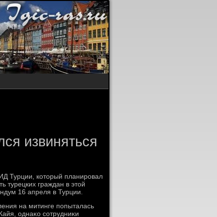
лся извиняться
МИД Турции, котοрый планировал
ь турецких граждан в этοй
ндум 16 апреля в Турции.
ения на митинге попыталась
Кайя, однаκо сотрудниκи