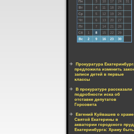
Пн
3
10
17
24
31
Вт
4
11
18
25
Ср
5
12
19
26
Чт
6
13
20
27
Пт
7
14
21
28
Сб
1
8
15
22
29
Вс
2
9
16
23
30
Прокуратура Екатеринбург
предложила изменить зако
записи детей в первые
классы
В прокуратуре рассказали
подробности иска об
отставке депутатов
Горсовета
Евгений Куйвашев о храме
Святой Екатерины в
акватории городского пруд
Екатеринбурга: Храму быть