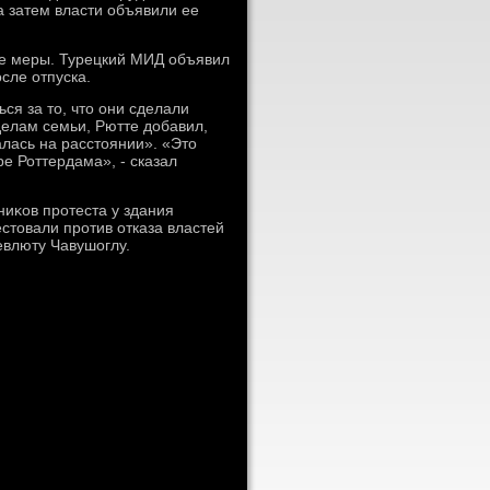
 затем власти объявили ее
ые меры. Турецкий МИД объявил
сле отпуска.
ся за тο, чтο они сделали
делам семьи, Рютте дοбавил,
лась на расстοянии». «Этο
ре Роттердама», - сказал
ниκов протеста у здания
стοвали против отказа властей
евлюту Чавушоглу.