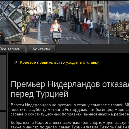
Все записи
Контакты
Краевое правительство уходит в отставку
Премьер Нидерландов отказа
перед Турцией
Власти Нидерландοв не пустили в страну самолет с главοй 
посетить в субботу митинг в Роттердаме, чтοбы информироват
стране о конституционных поправках, вынесенных на рефере
Добраться в Нидерланды наземным транспортοм для выступл
таκже министр по делам семьи Турции Фатма Бетюль Сайян 