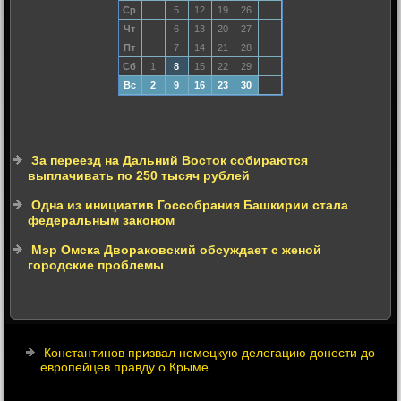
Ср
5
12
19
26
Чт
6
13
20
27
Пт
7
14
21
28
Сб
1
8
15
22
29
Вс
2
9
16
23
30
За переезд на Дальний Восток собираются
выплачивать по 250 тысяч рублей
Одна из инициатив Госсобрания Башкирии стала
федеральным законом
Мэр Омска Двораковский обсуждает с женой
городские проблемы
Константинов призвал немецкую делегацию донести до
европейцев правду о Крыме