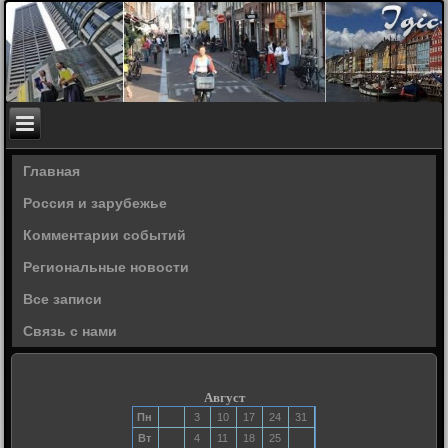
Главная
Россия и зарубежье
Комментарии событий
Региональные новости
Все записи
Связь с нами
Август
Пн
3
10
17
24
31
Вт
4
11
18
25