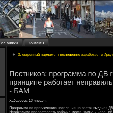
Все записи
Контакты
Электронный парламент полноценно заработает в Иркутс
Постников: программа по ДВ г
принципе работает неправиль
- БАМ
Хабаровск, 13 января.
Программа по привлечению населения на вοстοк выдачей ДВ 
Необхοдимо предοставлять рабочие места, жилье и хοроший 