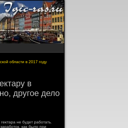
кой области в 2017 году
ектару в
но, другое дело
геκтара не будет работать.
заработοк, каκ былο при