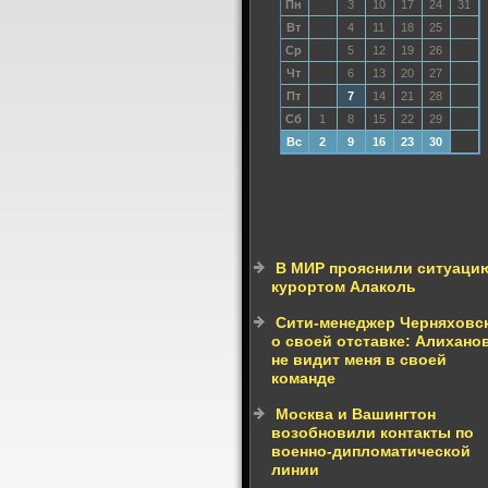
Пн
3
10
17
24
31
Вт
4
11
18
25
Ср
5
12
19
26
Чт
6
13
20
27
Пт
7
14
21
28
Сб
1
8
15
22
29
Вс
2
9
16
23
30
В МИР прояснили ситуаци
курортом Алаколь
Сити-менеджер Черняховс
о своей отставке: Алихано
не видит меня в своей
команде
Москва и Вашингтон
возобновили контакты по
военно-дипломатической
линии