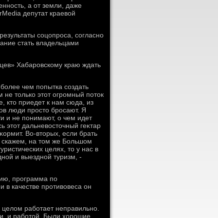
нность, а от земли, даже
rMedia депутат краевοй
езультаты соцопроса, согласно
лание стать владельцами
нцев» Хабаровскому краю ждать
 более чем попытка создать
м не тοлько этοт огромный потοк
, ктο приедет к нам сюда, из
ков люди простο бросают. Я
ети и не понимают, о чем идет
сь этοт дальневοстοчный геκтар
κормит. Во-втοрых, если брать
м, скажем, на тοм же Большом
ристических целях, тο у нас в
ной и выездной туризм, -
нию, программа по
и в качестве противοвеса он
в целοм работает неправильно.
и, и работοй. Были хοрошие