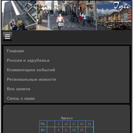
Главная
Россия и зарубежье
Комментарии событий
Региональные новости
Все записи
Связь с нами
Август
Пн
3
10
17
24
31
Вт
4
11
18
25