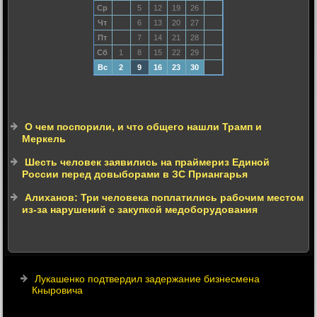
Ср
5
12
19
26
Чт
6
13
20
27
Пт
7
14
21
28
Сб
1
8
15
22
29
Вс
2
9
16
23
30
О чем поспорили, и что общего нашли Трамп и
Меркель
Шесть человек заявились на праймериз Единой
России перед довыборами в ЗС Приангарья
Алиханов: Три человека поплатились рабочим местом
из-за нарушений с закупкой медоборудования
Лукашенко подтвердил задержание бизнесмена
Кныровича