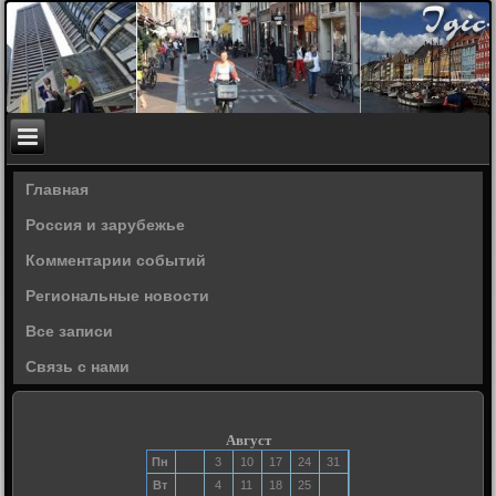
Главная
Россия и зарубежье
Комментарии событий
Региональные новости
Все записи
Связь с нами
Август
Пн
3
10
17
24
31
Вт
4
11
18
25