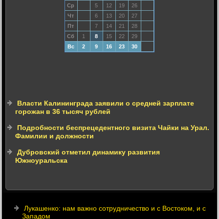
Ср
5
12
19
26
Чт
6
13
20
27
Пт
7
14
21
28
Сб
1
8
15
22
29
Вс
2
9
16
23
30
Власти Калининграда заявили о средней зарплате
горожан в 36 тысяч рублей
Подробности беспрецедентного визита Чайки на Урал.
Фамилии и должности
Дубровский отметил динамику развития
Южноуральска
Лукашенко: нам важно сотрудничество и с Востоком, и с
Западом