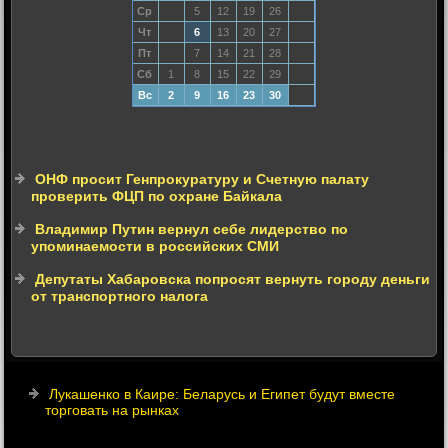
Ср
5
12
19
26
Чт
6
13
20
27
Пт
7
14
21
28
Сб
1
8
15
22
29
Вс
2
9
16
23
30
ОНФ просит Генпрокуратуру и Счетную палату
проверить ФЦП по охране Байкала
Владимир Путин вернул себе лидерство по
упоминаемости в российских СМИ
Депутаты Хабаровска попросят вернуть городу деньги
от транспортного налога
Лукашенко в Каире: Беларусь и Египет будут вместе
торговать на рынках