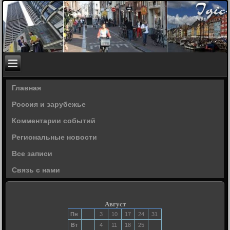
Главная
Россия и зарубежье
Комментарии событий
Региональные новости
Все записи
Связь с нами
Август
Пн
3
10
17
24
31
Вт
4
11
18
25