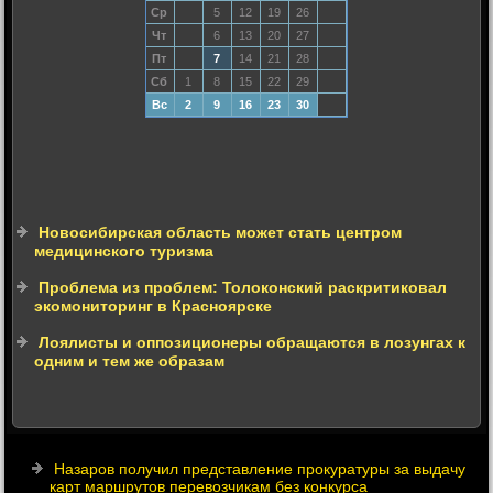
Ср
5
12
19
26
Чт
6
13
20
27
Пт
7
14
21
28
Сб
1
8
15
22
29
Вс
2
9
16
23
30
Новосибирская область может стать центром
медицинского туризма
Проблема из проблем: Толоконский раскритиковал
экомониторинг в Красноярске
Лоялисты и оппозиционеры обращаются в лозунгах к
одним и тем же образам
Назаров получил представление прокуратуры за выдачу
карт маршрутов перевозчикам без конкурса