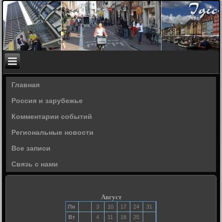
Главная
Россия и зарубежье
Комментарии событий
Региональные новости
Все записи
Связь с нами
Август
Пн
3
10
17
24
31
Вт
4
11
18
25