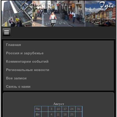
Главная
Россия и зарубежье
Комментарии событий
Региональные новости
Все записи
Связь с нами
Август
Пн
3
10
17
24
31
Вт
4
11
18
25