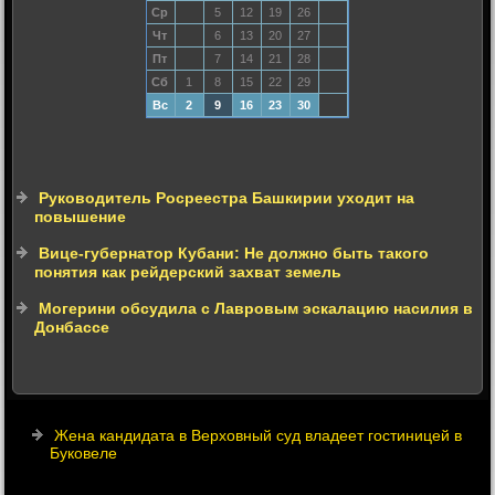
Ср
5
12
19
26
Чт
6
13
20
27
Пт
7
14
21
28
Сб
1
8
15
22
29
Вс
2
9
16
23
30
Руководитель Росреестра Башкирии уходит на
повышение
Вице-губернатор Кубани: Не должно быть такого
понятия как рейдерский захват земель
Могерини обсудила с Лавровым эскалацию насилия в
Донбассе
Жена кандидата в Верховный суд владеет гостиницей в
Буковеле