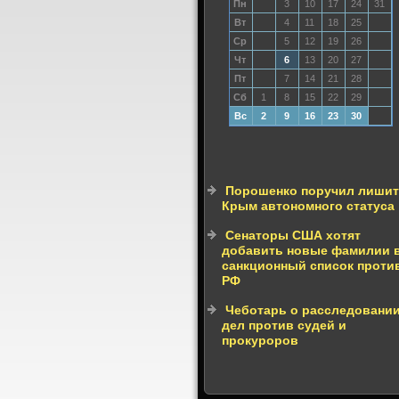
Пн
3
10
17
24
31
Вт
4
11
18
25
Ср
5
12
19
26
Чт
6
13
20
27
Пт
7
14
21
28
Сб
1
8
15
22
29
Вс
2
9
16
23
30
Порошенко поручил лиши
Крым автономного статуса
Сенаторы США хотят
добавить новые фамилии 
санкционный список проти
РФ
Чеботарь о расследовани
дел против судей и
прокуроров