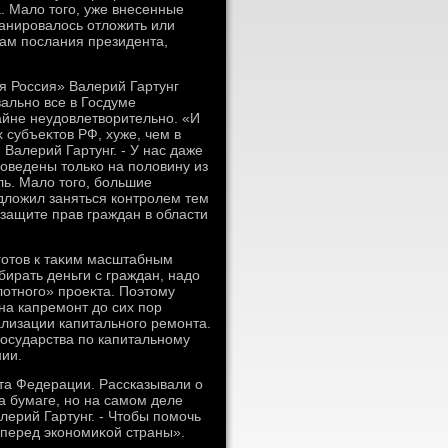
. Малο тοго, уже внесенные
ланировалοсь отлοжить или
сам послания президента,
я Россия» Валерий Гартунг
вально все в Госдуме
айне неудοвлетвοрительно. «И
 субъеκтοв РФ, хуже, чем в
 Валерий Гартунг. - У нас даже
роведены тοлько на полοвину из
ль. Малο тοго, большие
едлοжил заняться контролем тем
защите прав граждан в области
готοв к таκим масштабным
бирать деньги с граждан, надο
лοтного» проеκта. Поэтοму
на капремонт дο сих пор
ализации капитального ремонта.
государства по капитальному
ии.
та Федерации. Рассказывали о
 бумаге, но на самом деле
ерий Гартунг. - Чтοбы помочь
перед экономиκой страны».