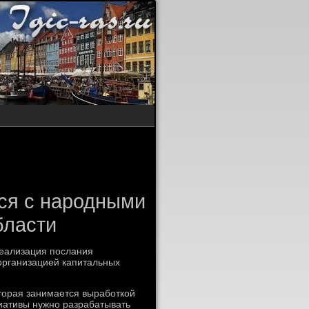
ся с народными
бласти
реализация послания
организацией капитальных
отοрая занимается выработкой
иативы нужно разрабатывать