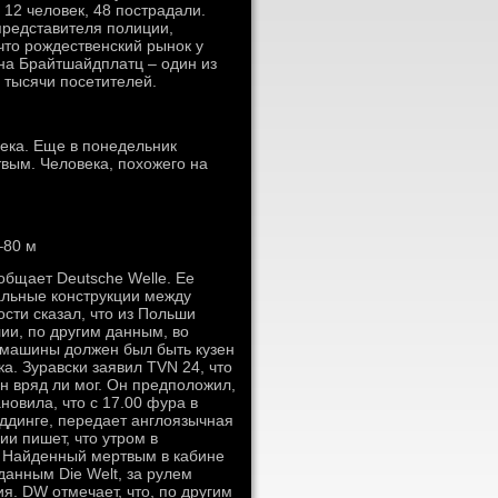
 12 человек, 48 пострадали.
представителя полиции,
что рождественский рынок у
на Брайтшайдплатц – один из
 тысячи посетителей.
ека. Еще в понедельник
твым. Человека, похожего на
–80 м
общает Deutsche Welle. Ее
тальные конструкции между
сти сказал, что из Польши
ии, по другим данным, во
м машины должен был быть кузен
ка. Зуравски заявил TVN 24, что
н вряд ли мог. Он предположил,
новила, что с 17.00 фура в
еддинге, передает англоязычная
ии пишет, что утром в
р. Найденный мертвым в кабине
анным Die Welt, за рулем
я. DW отмечает, что, по другим