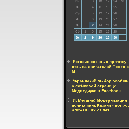
Пн
3
10
17
24
31
Вт
4
11
18
25
Ср
5
12
19
26
Чт
6
13
20
27
Пт
7
14
21
28
Сб
1
8
15
22
29
Вс
2
9
16
23
30
Рогозин раскрыл причину
отзыва двигателей Протон
М
Украинский выбор сообщи
о фейковой странице
Медведчука в Facebook
И. Метшин: Модернизация
поликлиник Казани - вопро
ближайших 23 лет