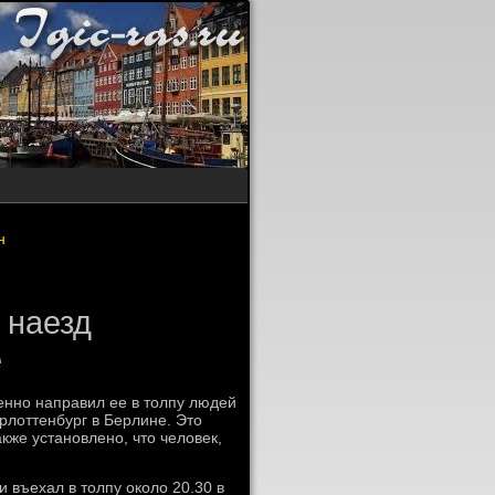
н
 наезд
е
енно направил ее в толпу людей
лоттенбург в Берлине. Это
кже установлено, что человек,
 въехал в толпу около 20.30 в