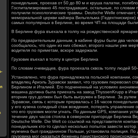
понедельник, проехав от 50 до 80 м и круша палатки, погибло
Госпитализировано 45 пострадавших, остальные, по словам 
получили психологические травмы. Deutsche Welle отмечает, 
мемориальной церкви кайзера Вильгельма (Гедехтнискирхе) 
самых популярных в Берлине, во время ЧП на площади были
В Берлине фура въехала в толпу на рождественской ярмарке
По предварительным данным, в кабине фуры были два челов
сообщалось, что один из них сбежал, второго нашли уже мер
водителя по приметам, вскоре задержали.
Грузовик въехал в толпу в центре Берлина
По словам очевидцев, фура проехала сквозь толпу людей 50
а-
Установлено, что фура принадлежала польской компании, со
владелец Ариэль Зуравски заявил, что грузовик перевозил с
л
Берлином и Италией. Его подчиненный на условиях анонимно
машина должна была приехать на завод ThyssenKrupp в Итал
вторник груз должен был быть выгружен в Берлине. За руле
Зуравски, связь с которым прервалась с 16 часов понедельни
у его кузена солидный стаж вождения, потерять управление о
что его грузовик могли угнать. По данным GPS, компания уста
с
течение двух часов стояла в северном пригороде Берлина В
Deutsche Welle. Die Welt со ссылкой на представителя компан
понедельник кто-то сделал несколько попыток завести мото
мужчина был гражданином Польши, установила полиция. По д
грузовика мог оказаться беженец пакистанского происхождени