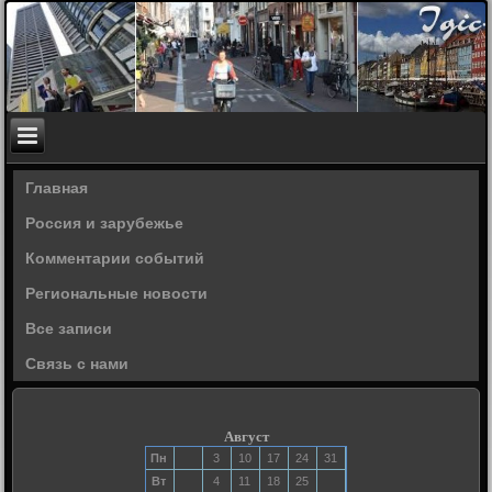
Главная
Россия и зарубежье
Комментарии событий
Региональные новости
Все записи
Связь с нами
Август
Пн
3
10
17
24
31
Вт
4
11
18
25