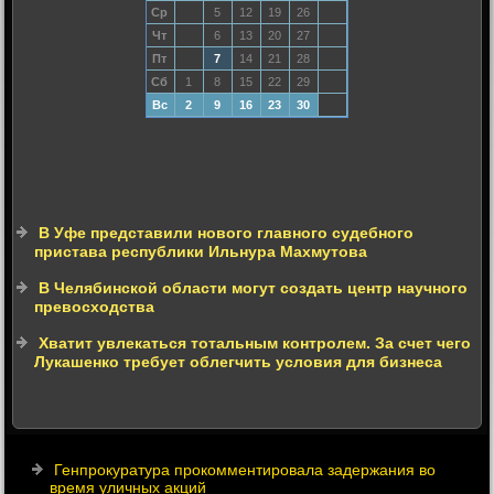
Ср
5
12
19
26
Чт
6
13
20
27
Пт
7
14
21
28
Сб
1
8
15
22
29
Вс
2
9
16
23
30
В Уфе представили нового главного судебного
пристава республики Ильнура Махмутова
В Челябинской области могут создать центр научного
превосходства
Хватит увлекаться тотальным контролем. За счет чего
Лукашенко требует облегчить условия для бизнеса
Генпрокуратура прокомментировала задержания во
время уличных акций