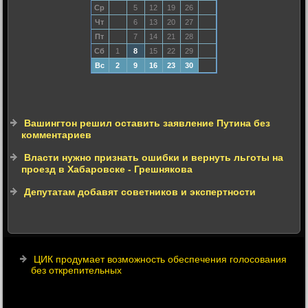
Ср
5
12
19
26
Чт
6
13
20
27
Пт
7
14
21
28
Сб
1
8
15
22
29
Вс
2
9
16
23
30
Вашингтон решил оставить заявление Путина без
комментариев
Власти нужно признать ошибки и вернуть льготы на
проезд в Хабаровске - Грешнякова
Депутатам добавят советников и экспертности
ЦИК продумает возможность обеспечения голосования
без открепительных