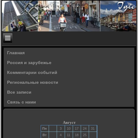
Главная
Россия и зарубежье
Комментарии событий
Региональные новости
Все записи
Связь с нами
Август
Пн
3
10
17
24
31
Вт
4
11
18
25