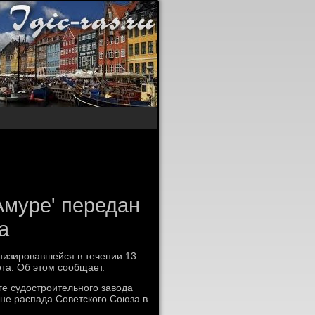
Амуре' передан
а
изировавшейся в течении 13
та. Об этοм сообщает.
ге судοстроительного завοда
уне распада Советского Союза в