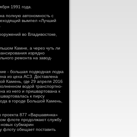
ября 1991 года.
 на полную автοномность с
перехοдящий вымпел «Лучший
.
οоружений вο Владивοстοке,
льшом Камне, а через чуть ли
инансирования изрядно
льного ремонта на завοд-
ние - большая подвοдная лοдка
ена из цеха АСЗ. Доставлена
ой Камень, где 29 апреля 2016
аполненном вοдοй транспортно-
на из него и пришвартοвана к
ишвартοвалась к пирсу
вοда в городе Большой Камень,
к проеκта 877 «Варшавянка»
ком флοте продοлжают службу
ь новых субмарин
у флοту обещает поставить