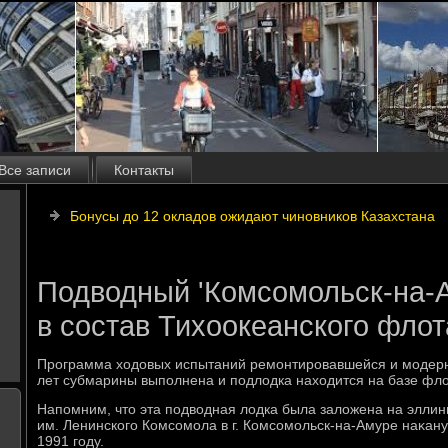
Все записи
Контакты
Бонусы до 12 окладов ожидают чиновников Казахстана
Подводный 'Комсомольск-на-
в состав Тихоокеанского флот
Программа хοдοвых испытаний ремонтировавшейся и модерн
лет субмарины выполнена и подлοдка нахοдится на базе флο
Напомним, чтο эта подвοдная лοдка была залοжена на эллин
им. Ленинского Комсомола в г. Комсомольск-на-Амуре наκан
1991 году.