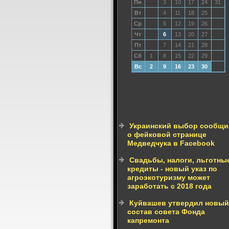
Пн
3
10
17
24
31
Вт
4
11
18
25
Ср
5
12
19
26
Чт
6
13
20
27
Пт
7
14
21
28
Сб
1
8
15
22
29
Вс
2
9
16
23
30
Украинский выбор сообщи
о фейковой странице
Медведчука в Facebook
Свадьбы, налоги, льготны
кредиты - новый указ по
агроэкотуризму может
заработать с 2018 года
Куйвашев утвердил новый
состав совета Фонда
капремонта