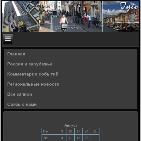
Главная
Россия и зарубежье
Комментарии событий
Региональные новости
Все записи
Связь с нами
Август
Пн
3
10
17
24
31
Вт
4
11
18
25