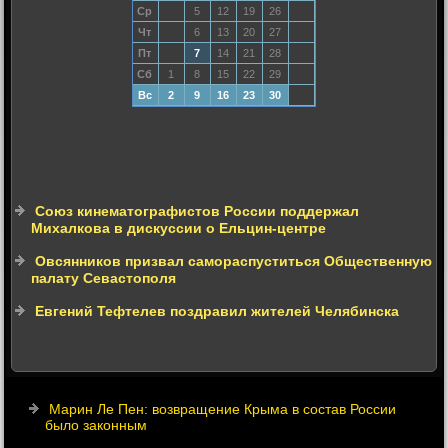
Ср
5
12
19
26
Чт
6
13
20
27
Пт
7
14
21
28
Сб
1
8
15
22
29
Вс
2
9
16
23
30
Союз кинематографистов России поддержал
Михалкова в дискуссии о Ельцин-центре
Овсянников призвал самораспуститься Общественную
палату Севастополя
Евгений Тефтелев поздравил жителей Челябинска
Марин Ле Пен: возвращение Крыма в состав России
было законным