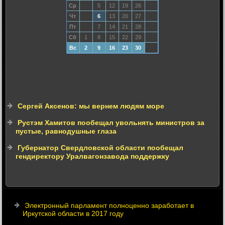
Ср
5
12
19
26
Чт
6
13
20
27
Пт
7
14
21
28
Сб
1
8
15
22
29
Вс
2
9
16
23
30
Сергей Аксенов: мы вернем людям море
Рустэм Хамитов пообещал увольнять министров за
пустые, равнодушные глаза
Губернатор Свердловской области пообещал
гендиректору Уралвагонзавода поддержку
Электронный парламент полноценно заработает в
Иркутской области в 2017 году