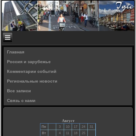
Главная
Россия и зарубежье
Комментарии событий
Региональные новости
Все записи
Связь с нами
Август
Пн
3
10
17
24
31
Вт
4
11
18
25