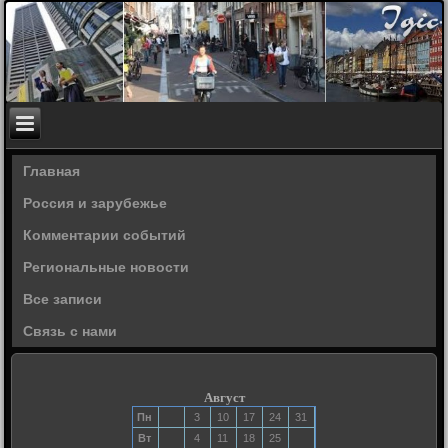
Главная
Россия и зарубежье
Комментарии событий
Региональные новости
Все записи
Связь с нами
Август
Пн
3
10
17
24
31
Вт
4
11
18
25