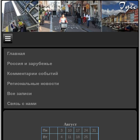
Главная
Россия и зарубежье
Комментарии событий
Региональные новости
Все записи
Связь с нами
Август
Пн
3
10
17
24
31
Вт
4
11
18
25