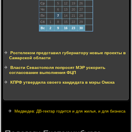
Ср
5
12
19
26
Чт
6
13
20
27
Пт
7
14
21
28
Сб
1
8
15
22
29
Вс
2
9
16
23
30
Ростелеком представил губернатору новые проекты в
Самарской области
Власти Севастополя попросят МЭР ускорить
согласование выполнения ФЦП
КПРФ утвердила своего кандидата в мэры Омска
Медведев: ДВ-гектар годится и для жилья, и для бизнеса