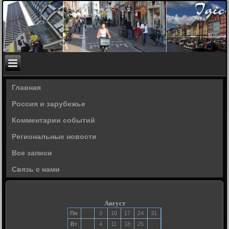
Главная
Россия и зарубежье
Комментарии событий
Региональные новости
Все записи
Связь с нами
Август
Пн
3
10
17
24
31
Вт
4
11
18
25