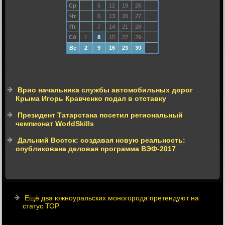
Ср
5
12
19
26
Чт
6
13
20
27
Пт
7
14
21
28
Сб
1
8
15
22
29
Вс
2
9
16
23
30
Врио начальника службы автомобильных дорог
Крыма Игорь Кравченко подал в отставку
Президент Татарстана посетил региональный
чемпионат WorldSkills
Дальний Восток: создавая новую реальность:
опубликована деловая программа ВЭФ-2017
Ещё два южноуральских моногорода претендуют на
статус ТОР