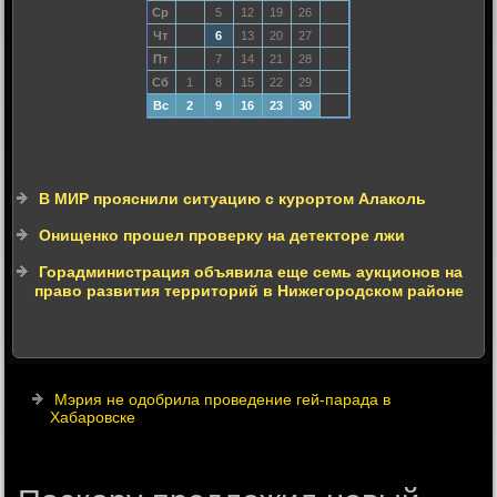
Ср
5
12
19
26
Чт
6
13
20
27
Пт
7
14
21
28
Сб
1
8
15
22
29
Вс
2
9
16
23
30
В МИР прояснили ситуацию с курортом Алаколь
Онищенко прошел проверку на детекторе лжи
Горадминистрация объявила еще семь аукционов на
право развития территорий в Нижегородском районе
Мэрия не одобрила проведение гей-парада в
Хабаровске