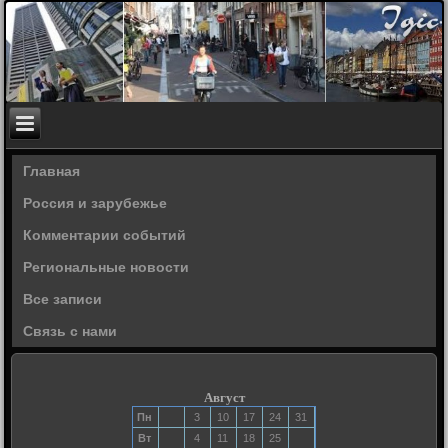
Главная
Россия и зарубежье
Комментарии событий
Региональные новости
Все записи
Связь с нами
Август
Пн
3
10
17
24
31
Вт
4
11
18
25