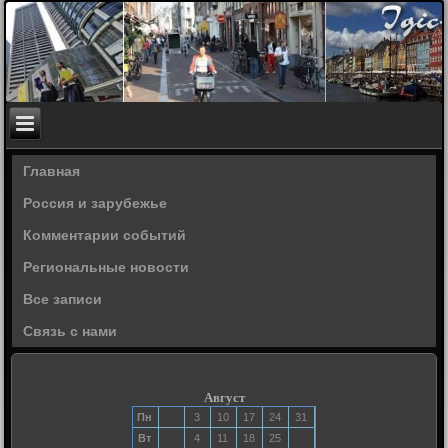
Главная
Россия и зарубежье
Комментарии событий
Региональные новости
Все записи
Связь с нами
Август
Пн
3
10
17
24
31
Вт
4
11
18
25