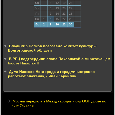
Ср
5
12
19
26
Чт
6
13
20
27
Пт
7
14
21
28
Сб
1
8
15
22
29
Вс
2
9
16
23
30
Владимир Попков возглавил комитет культуры
Волгоградской области
В РПЦ подтвердили слова Поклонской о мироточащем
бюсте Николая ІІ
Дума Нижнего Новгорода и горадминистрация
работают слаженно, - Иван Карнилин
Москва передала в Международный суд ООН досье по
иску Украины