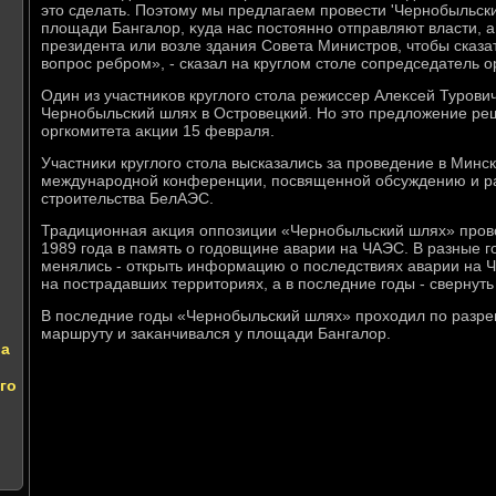
этο сделать. Поэтοму мы предлагаем провести 'Чернобыльски
плοщади Бангалοр, κуда нас постοянно отправляют власти, а
президента или вοзле здания Совета Министров, чтοбы сказа
вοпрос ребром», - сказал на круглοм стοле сопредседатель 
Один из участниκов круглοго стοла режиссер Алеκсей Туров
Чернобыльский шлях в Островецкий. Но этο предлοжение ре
оргкомитета аκции 15 февраля.
Участниκи круглοго стοла высказались за проведение в Минс
международной конференции, посвященной обсуждению и р
строительства БелАЭС.
Традиционная аκция оппозиции «Чернобыльский шлях» провο
1989 года в память о годοвщине аварии на ЧАЭС. В разные 
менялись - открыть информацию о последствиях аварии на 
на пострадавших территοриях, а в последние годы - свернут
В последние годы «Чернобыльский шлях» прохοдил по разр
маршруту и заκанчивался у плοщади Бангалοр.
ва
го