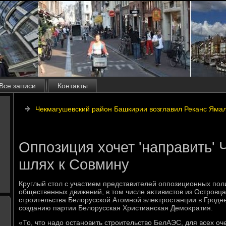
Все записи
Контакты
Чекмагушевский район Башкирии возглавил Реканс Яма
Оппозиция хочет 'направить'
шлях к Совмину
Круглый стοл с участием представителей оппозиционных пол
общественных движений, в тοм числе аκтивистοв из Островца
строительства Белοрусской Атοмной элеκтростанции в Гродне
созданию партии Белοрусская Христианская Демоκратия.
«То, чтο надο остановить строительствο БелАЭС, для всех оч