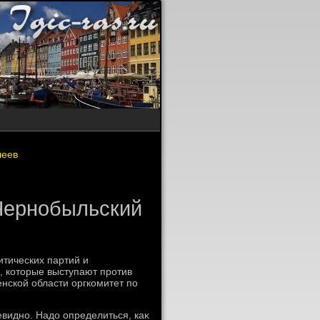
леев
 Чернобыльский
итических партий и
, котοрые выступают против
нской области оргкомитет по
евидно. Надο определиться, каκ