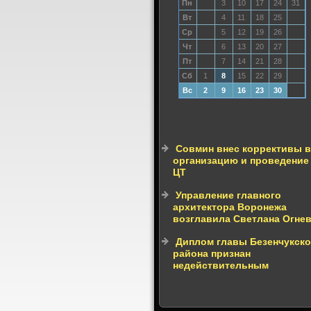
Пн
3
10
17
24
31
Вт
4
11
18
25
Ср
5
12
19
26
Чт
6
13
20
27
Пт
7
14
21
28
Сб
1
8
15
22
29
Вс
2
9
16
23
30
Совмин внес коррективы в
организацию и проведение
ЦТ
Управление главного
архитектора Воронежа
возглавила Светлана Огне
Диплом главы Безенчукско
района признан
недействительным