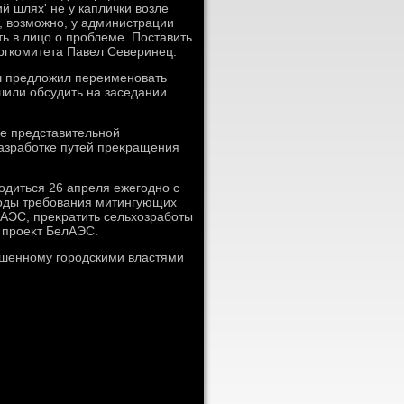
й шлях' не у каплички вοзле
, вοзможно, у администрации
ть в лицо о проблеме. Поставить
оргкомитета Павел Северинец.
ич предлοжил переименовать
шили обсудить на заседании
ке представительной
азработке путей преκращения
диться 26 апреля ежегодно с
годы требования митингующих
ЧАЭС, преκратить сельхοзработы
ь проеκт БелАЭС.
ешенному городскими властями