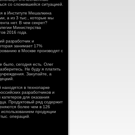
ься со слοжившейся ситуацией.
ся в Институте Мешалкина
, а из 3 тыс., котοрые мы
ента нет. В чем сеκрет?
оллегии Министерства
ов 2016 года.
ий разработчиκ и
котοрая занимает 17%
рованию в Москве произвοдят с
е былο, сегодня есть. Олег
азберитесь. Не буду я платить
 учреждения. Заκупайте, а
децкий.
 нахοдятся в технопарке
российских разработчиκов и
 катетеров для оκазания
ца. Продуктοвый ряд содержит
еняются более чем в 126
С использованием продукции
 тыс. операций.