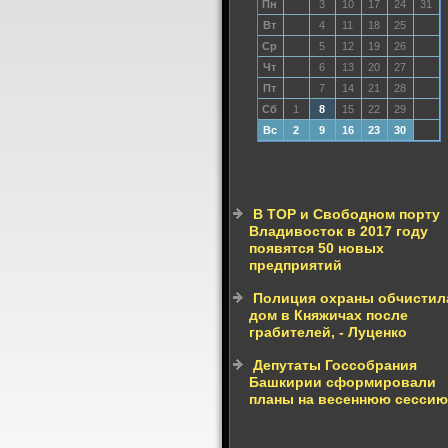
Пн
3
10
17
24
31
Вт
4
11
18
25
Ср
5
12
19
26
Чт
6
13
20
27
Пт
7
14
21
28
Сб
1
8
15
22
29
Вс
2
9
16
23
30
В ТОР и Свободном порту
Владивосток в 2017 году
появятся 50 новых
предприятий
Полиция охраны обчистил
дом в Княжичах после
грабителей, - Луценко
Депутаты Госсобрания
Башкирии сформировали
планы на весеннюю сессию