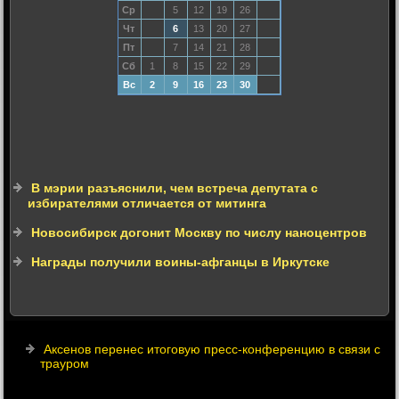
Ср
5
12
19
26
Чт
6
13
20
27
Пт
7
14
21
28
Сб
1
8
15
22
29
Вс
2
9
16
23
30
В мэрии разъяснили, чем встреча депутата с
избирателями отличается от митинга
Новосибирск догонит Москву по числу наноцентров
Награды получили воины-афганцы в Иркутске
Аксенов перенес итоговую пресс-конференцию в связи с
трауром