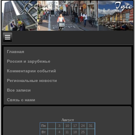
Главная
Россия и зарубежье
Комментарии событий
Региональные новости
Все записи
Связь с нами
Август
Пн
3
10
17
24
31
Вт
4
11
18
25