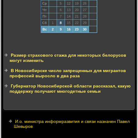
Ср
5
12
19
26
Чт
6
13
20
27
Пт
7
14
21
28
Сб
1
8
15
22
29
Вс
2
9
16
23
30
Размер страхового стажа для некоторых белорусов
могут изменить
В Новосибирске число запрещенных для мигрантов
профессий выросло в два раза
Губернатор Новосибирской области рассказал, какую
поддержку получают многодетные семьи
И.о. министра информразвития и связи назначен Павел
Шевыров