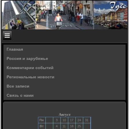
Главная
Россия и зарубежье
Комментарии событий
Региональные новости
Все записи
Связь с нами
Август
Пн
3
10
17
24
31
Вт
4
11
18
25