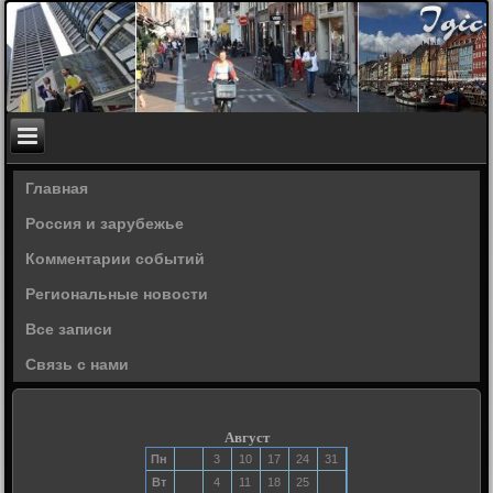
Главная
Россия и зарубежье
Комментарии событий
Региональные новости
Все записи
Связь с нами
Август
Пн
3
10
17
24
31
Вт
4
11
18
25