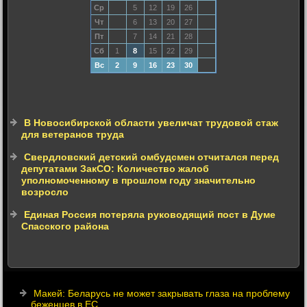
Ср
5
12
19
26
Чт
6
13
20
27
Пт
7
14
21
28
Сб
1
8
15
22
29
Вс
2
9
16
23
30
В Новосибирской области увеличат трудовой стаж
для ветеранов труда
Свердловский детский омбудсмен отчитался перед
депутатами ЗакСО: Количество жалоб
уполномоченному в прошлом году значительно
возросло
Единая Россия потеряла руководящий пост в Думе
Спасского района
Макей: Беларусь не может закрывать глаза на проблему
беженцев в ЕС