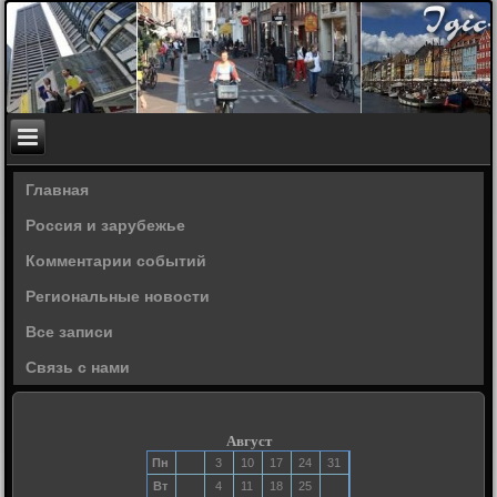
Главная
Россия и зарубежье
Комментарии событий
Региональные новости
Все записи
Связь с нами
Август
Пн
3
10
17
24
31
Вт
4
11
18
25