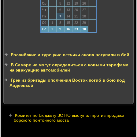
Ср
5
12
19
26
Чт
6
13
20
27
Пт
7
14
21
28
Сб
1
8
15
22
29
Вс
2
9
16
23
30
Российские и турецкие летчики снова вступили в бой
В Самаре не могут определиться с новыми тарифами
на эвакуацию автомобилей
Грек из бригады ополчения Восток погиб в бою под
Авдеевкой
Комитет по бюджету ЗС НО выступил против продажи
борского понтонного моста