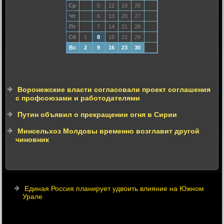
Ср
5
12
19
26
Чт
6
13
20
27
Пт
7
14
21
28
Сб
1
8
15
22
29
Вс
2
9
16
23
30
Воронежские власти согласовали проект соглашения
с профсоюзами и работодателями
Путин объявил о прекращении огня в Сирии
Минсельхоз Молдовы временно возглавит другой
чиновник
Единая Россия планирует удвоить влияние на Южном
Урале