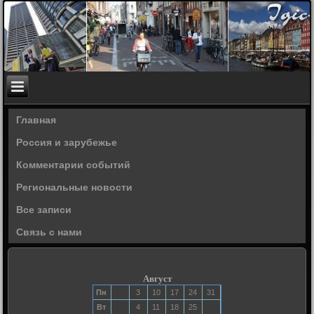
Главная
Россия и зарубежье
Комментарии событий
Региональные новости
Все записи
Связь с нами
Август
Пн
3
10
17
24
31
Вт
4
11
18
25