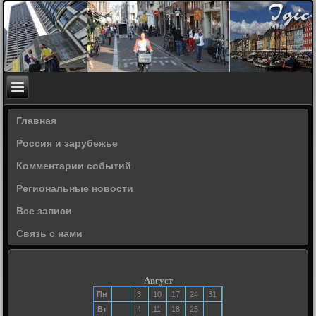
Главная
Россия и зарубежье
Комментарии событий
Региональные новости
Все записи
Связь с нами
Август
Пн
3
10
17
24
31
Вт
4
11
18
25