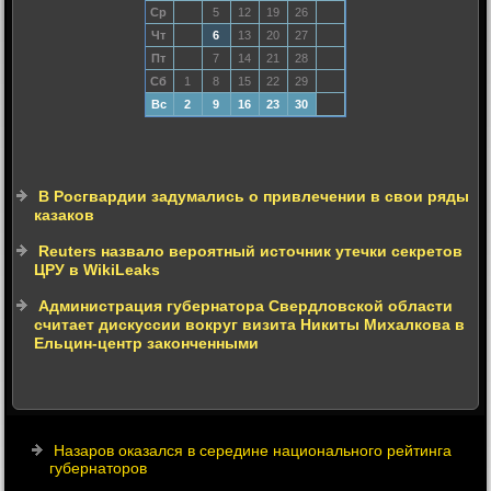
Ср
5
12
19
26
Чт
6
13
20
27
Пт
7
14
21
28
Сб
1
8
15
22
29
Вс
2
9
16
23
30
В Росгвардии задумались о привлечении в свои ряды
казаков
Reuters назвало вероятный источник утечки секретов
ЦРУ в WikiLeaks
Администрация губернатора Свердловской области
считает дискуссии вокруг визита Никиты Михалкова в
Ельцин-центр законченными
Назаров оказался в середине национального рейтинга
губернаторов