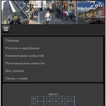
Главная
Россия и зарубежье
Комментарии событий
Региональные новости
Все записи
Связь с нами
Август
Пн
3
10
17
24
31
Вт
4
11
18
25