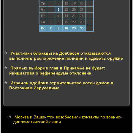
Ср
5
12
19
26
Чт
6
13
20
27
Пт
7
14
21
28
Сб
1
8
15
22
29
Вс
2
9
16
23
30
Участники блокады на Донбассе отказываются
выполнять распоряжение полиции и сдавать оружие
Прямых выборов глав в Прикамье не будет:
инициатива о референдуме отклонена
Израиль одобрил строительство сотен домов в
Восточном Иерусалиме
Москва и Вашингтон возобновили контакты по военно-
дипломатической линии