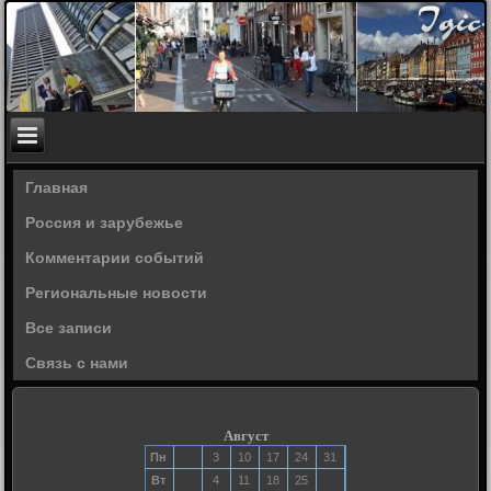
Главная
Россия и зарубежье
Комментарии событий
Региональные новости
Все записи
Связь с нами
Август
Пн
3
10
17
24
31
Вт
4
11
18
25