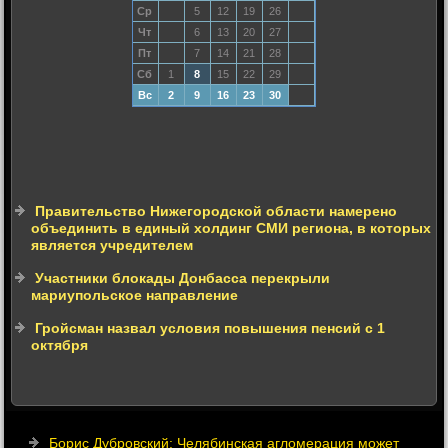
Ср
5
12
19
26
Чт
6
13
20
27
Пт
7
14
21
28
Сб
1
8
15
22
29
Вс
2
9
16
23
30
Правительство Нижегородской области намерено
объединить в единый холдинг СМИ региона, в которых
является учредителем
Участники блокады Донбасса перекрыли
мариупольское направление
Гройсман назвал условия повышения пенсий с 1
октября
Борис Дубровский: Челябинская агломерация может