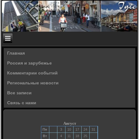
Главная
Россия и зарубежье
Комментарии событий
Региональные новости
Все записи
Связь с нами
Август
Пн
3
10
17
24
31
Вт
4
11
18
25