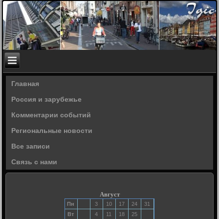
Главная
Россия и зарубежье
Комментарии событий
Региональные новости
Все записи
Связь с нами
Август
Пн
3
10
17
24
31
Вт
4
11
18
25