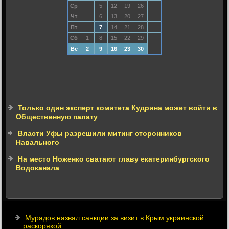
Ср
5
12
19
26
Чт
6
13
20
27
Пт
7
14
21
28
Сб
1
8
15
22
29
Вс
2
9
16
23
30
Только один эксперт комитета Кудрина может войти в
Общественную палату
Власти Уфы разрешили митинг сторонников
Навального
На место Ноженко сватают главу екатеринбургского
Водоканала
Мурадов назвал санкции за визит в Крым украинской
раскорякой