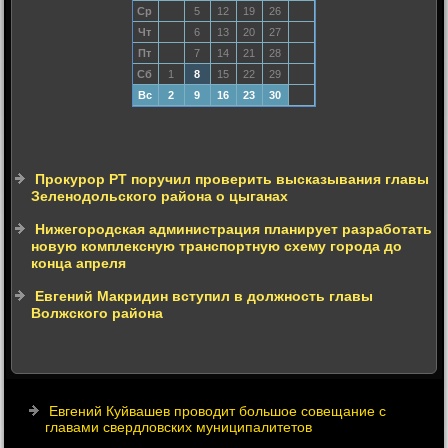
Ср
5
12
19
26
Чт
6
13
20
27
Пт
7
14
21
28
Сб
1
8
15
22
29
Вс
2
9
16
23
30
Прокурор РТ поручил проверить высказывания главы
Зеленодольского района о цыганах
Нижегородская администрация планирует разработать
новую комплексную транспортную схему города до
конца апреля
Евгений Макридин вступил в должность главы
Волжского района
Евгений Куйвашев проводит большое совещание с
главами свердловских муниципалитетов