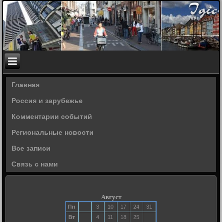
Главная
Россия и зарубежье
Комментарии событий
Региональные новости
Все записи
Связь с нами
Август
Пн
3
10
17
24
31
Вт
4
11
18
25