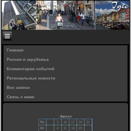
Главная
Россия и зарубежье
Комментарии событий
Региональные новости
Все записи
Связь с нами
Август
Пн
3
10
17
24
31
Вт
4
11
18
25