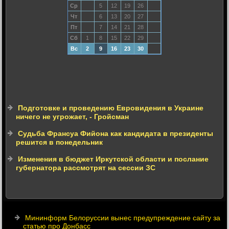
Ср
5
12
19
26
Чт
6
13
20
27
Пт
7
14
21
28
Сб
1
8
15
22
29
Вс
2
9
16
23
30
Подготовке и проведению Евровидения в Украине
ничего не угрожает, - Гройсман
Судьба Франсуа Фийона как кандидата в президенты
решится в понедельник
Изменения в бюджет Иркутской области и послание
губернатора рассмотрят на сессии ЗС
Мининформ Белоруссии вынес предупреждение сайту за
статью про Донбасс