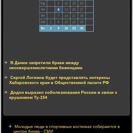
Ср
5
12
19
26
Чт
6
13
20
27
Пт
7
14
21
28
Сб
1
8
15
22
29
Вс
2
9
16
23
30
В Дании запретили браки между
несовершеннолетними беженцами
Сергей Логинов будет представлять интересы
Хабаровского края в Общественной палате РФ
Додон выразил соболезнования России в связи с
крушением Ту-154
Молодые люди в спортивных костюмах собираются в
центре Киева - СМИ