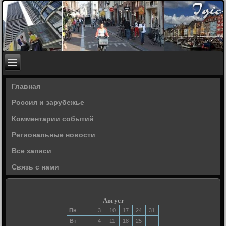
Главная
Россия и зарубежье
Комментарии событий
Региональные новости
Все записи
Связь с нами
Август
Пн
3
10
17
24
31
Вт
4
11
18
25