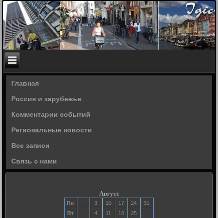
Главная
Россия и зарубежье
Комментарии событий
Региональные новости
Все записи
Связь с нами
Август
Пн
3
10
17
24
31
Вт
4
11
18
25