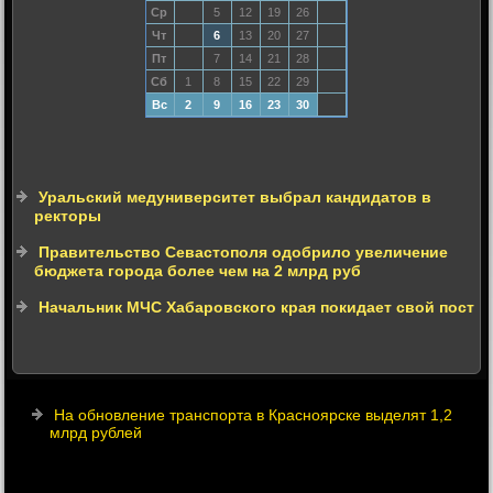
Ср
5
12
19
26
Чт
6
13
20
27
Пт
7
14
21
28
Сб
1
8
15
22
29
Вс
2
9
16
23
30
Уральский медуниверситет выбрал кандидатов в
ректоры
Правительство Севастополя одобрило увеличение
бюджета города более чем на 2 млрд руб
Начальник МЧС Хабаровского края покидает свой пост
На обновление транспорта в Красноярске выделят 1,2
млрд рублей