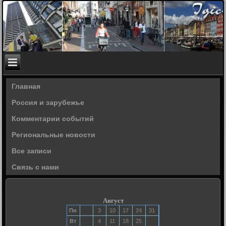
Главная
Россия и зарубежье
Комментарии событий
Региональные новости
Все записи
Связь с нами
Август
Пн
3
10
17
24
31
Вт
4
11
18
25