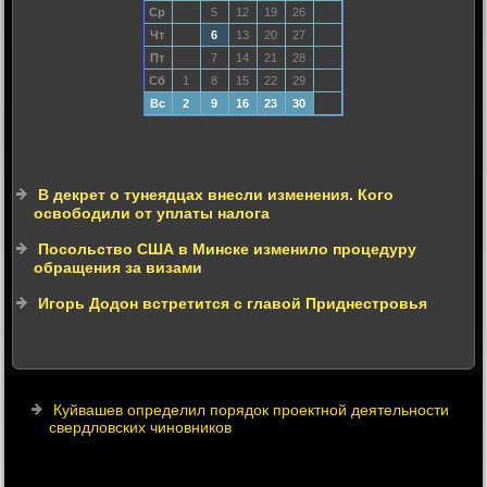
Ср
5
12
19
26
Чт
6
13
20
27
Пт
7
14
21
28
Сб
1
8
15
22
29
Вс
2
9
16
23
30
В декрет о тунеядцах внесли изменения. Кого
освободили от уплаты налога
Посольство США в Минске изменило процедуру
обращения за визами
Игорь Додон встретится с главой Приднестровья
Куйвашев определил порядок проектной деятельности
свердловских чиновников