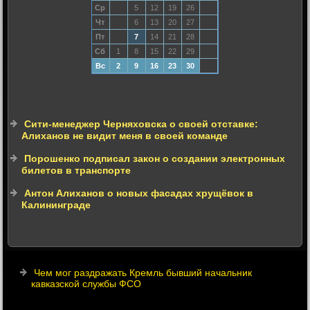
Ср
5
12
19
26
Чт
6
13
20
27
Пт
7
14
21
28
Сб
1
8
15
22
29
Вс
2
9
16
23
30
Сити-менеджер Черняховска о своей отставке:
Алиханов не видит меня в своей команде
Порошенко подписал закон о создании электронных
билетов в транспорте
Антон Алиханов о новых фасадах хрущёвок в
Калининграде
Чем мог раздражать Кремль бывший начальник
кавказской службы ФСО