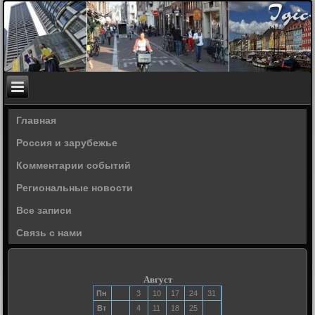
Главная
Россия и зарубежье
Комментарии событий
Региональные новости
Все записи
Связь с нами
Август
Пн
3
10
17
24
31
Вт
4
11
18
25