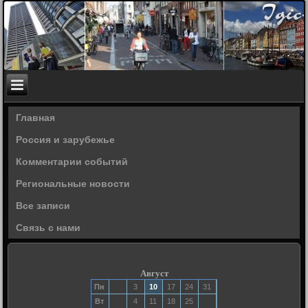
Главная
Россия и зарубежье
Комментарии событий
Региональные новости
Все записи
Связь с нами
Август
Пн
3
10
17
24
31
Вт
4
11
18
25