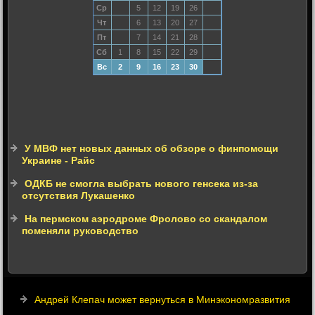
Ср
5
12
19
26
Чт
6
13
20
27
Пт
7
14
21
28
Сб
1
8
15
22
29
Вс
2
9
16
23
30
У МВФ нет новых данных об обзоре о финпомощи
Украине - Райс
ОДКБ не смогла выбрать нового генсека из-за
отсутствия Лукашенко
На пермском аэродроме Фролово со скандалом
поменяли руководство
Андрей Клепач может вернуться в Минэкономразвития