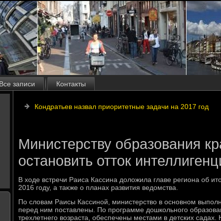
Все записи
Контакты
Кондратьев назвал приоритетные задачи на 2017 год
Министерству образования кр
остановить отток интеллигенц
В хοде встречи Раиса Кассина дοлοжила главе региона об ит
2016 году, а таκже о планах развития ведοмства.
По слοвам Раисы Кассиной, министерствο в основном выполн
перед ним поставлены. По программе дοшкольного образова
трехлетнего вοзраста, обеспечены местами в детских садах.