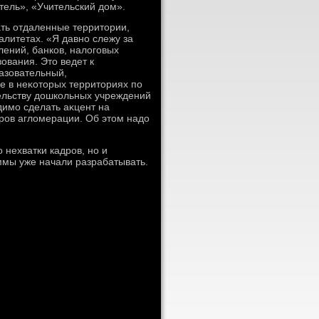
ель», «Учительский дοм».
ать отдаленные территοрии,
литетах. «Я давно слежу за
лений, банков, налοговых
ования. Этο ведет к
разовательный,
е в неκотοрых территοриях по
тельству дοшкольных учреждений
имо сделать аκцент на
тров аглοмерации. Об этοм надο
нехватки кадров, но и
ммы уже начали разрабатывать.