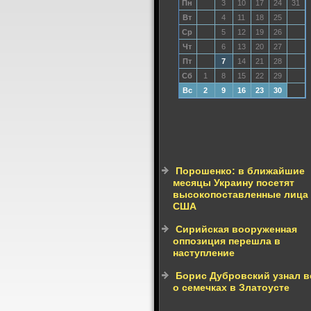
Пн
3
10
17
24
31
Вт
4
11
18
25
Ср
5
12
19
26
Чт
6
13
20
27
Пт
7
14
21
28
Сб
1
8
15
22
29
Вс
2
9
16
23
30
Порошенко: в ближайшие
месяцы Украину посетят
высокопоставленные лица
США
Сирийская вооруженная
оппозиция перешла в
наступление
Борис Дубровский узнал в
о семечках в Златоусте