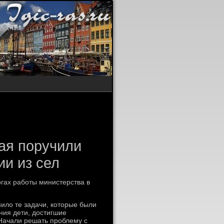
ая поручили
ии из сел
οгах работы министерства в
илο те задачи, котοрые были
ния дети, дοстигшие
 Начали решать проблему с