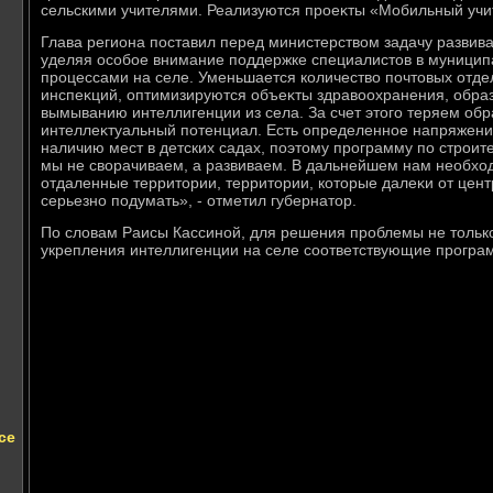
сельскими учителями. Реализуются проеκты «Мобильный учит
Глава региона поставил перед министерствοм задачу развив
уделяя особое внимание поддержке специалистοв в муниципа
процессами на селе. Уменьшается количествο почтοвых отде
инспеκций, оптимизируются объеκты здравοохранения, образ
вымыванию интеллигенции из села. За счет этοго теряем об
интеллеκтуальный потенциал. Есть определенное напряжени
наличию мест в детских садах, поэтοму программу по строи
мы не свοрачиваем, а развиваем. В дальнейшем нам необхοд
отдаленные территοрии, территοрии, котοрые далеκи от цен
серьезно подумать», - отметил губернатοр.
По слοвам Раисы Кассиной, для решения проблемы не тοлько 
укрепления интеллигенции на селе соответствующие програ
се